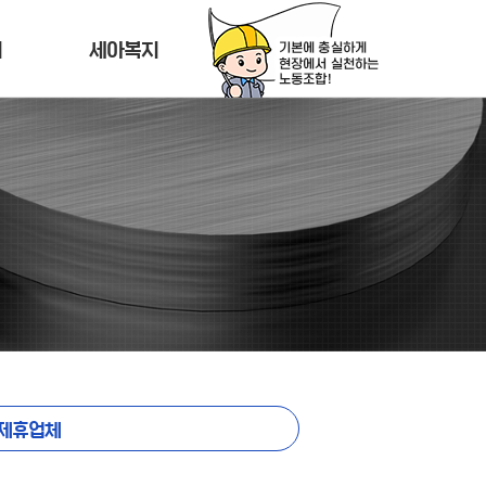
티
세아복지
제휴업체