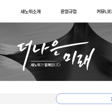
세노위소개
운영규정
커뮤니