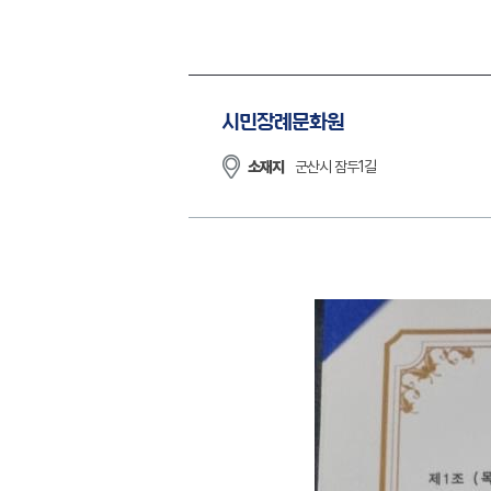
시민장례문화원
소재지
군산시 잠두1길