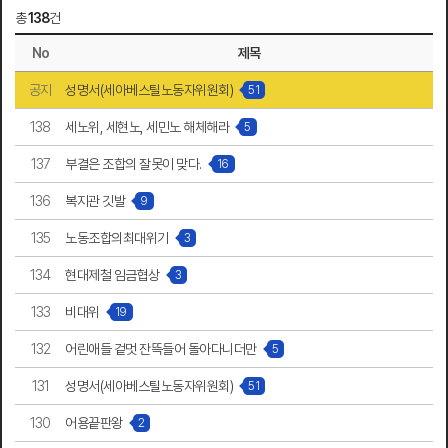
총
138
건
No
제목
공지
성명서(세아베스틸노동자위원회)
51
138
세노위, 세현노, 세민노 해체해라
5
137
부결은 조합의 잘못이 맞다.
16
136
복지관 깃발
9
135
노동조합의최대위기
3
134
현대제철 임금협상
3
133
비대위
19
132
어린애들 겉멋 잔뜩들어 돌아다니더만
5
131
성명서(세아베스틸노동자위원회)
51
130
어용끝판왕
2