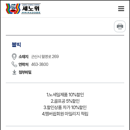
볼빅
소재지
군산시 월명로 269
연락처
463-3800
첨부파일
1.노세일제품 10%할인
2.골프공 5%할인
3.할인상품 차가 10%할인
4.멤버쉽회원 마일리지 적립