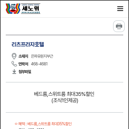
리츠프라자호텔
소재지
은파유원지부근
연락처
468-4681
첨부파일
베드룸,스위트룸 최대35%할인
(조식1인제공)
혜택 : 베드룸,스위트룸 최대35%할인