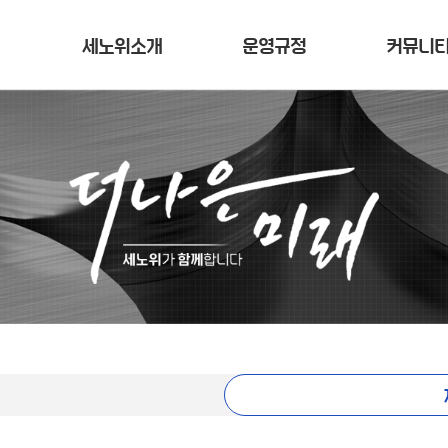
세노위소개
운영규정
커뮤니