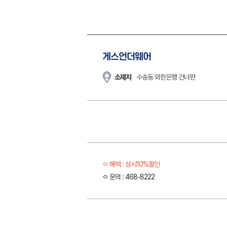
게스언더웨어
소재지
수송동 외한은행 건너편
혜택 : 상시10%할인
문의 : 468-8222