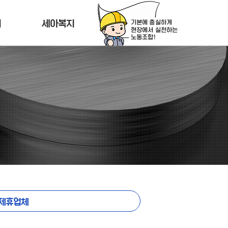
티
세아복지
제휴업체