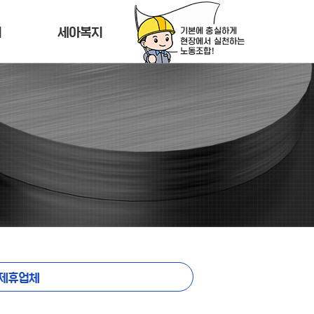
티
세아복지
제휴업체