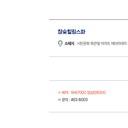
참숯힐링스파
소재지
시민문화 회관옆 이마트 에브리데이 
혜택 : 목욕7000 찜질방8000
문의 : 463-8003