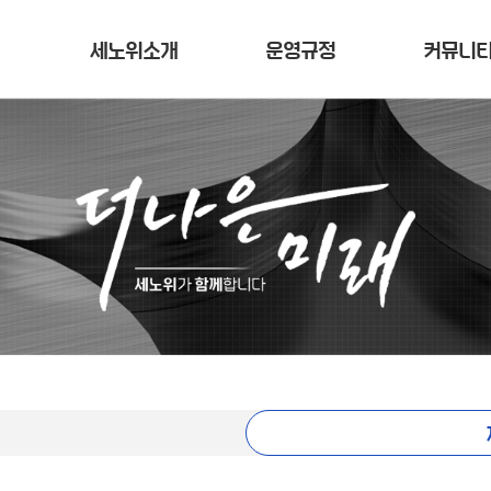
세노위소개
운영규정
커뮤니