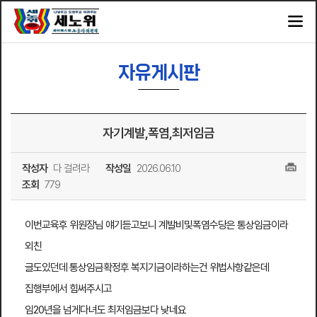
자유게시판
자기계발,폭염,최저임금
작성자
다 걸려라
작성일
2026.06.10
조회
779
이번교육후 위원장님 얘기듣고보니 계발비및폭염수당은 통상임금이라
외친
글도있던데 통상임금확정후 복지기금이라하는건 위법사항같은데
집행부에서 힘써주시고
임20년을 넘게다녀도 최저임금보다 낮네요