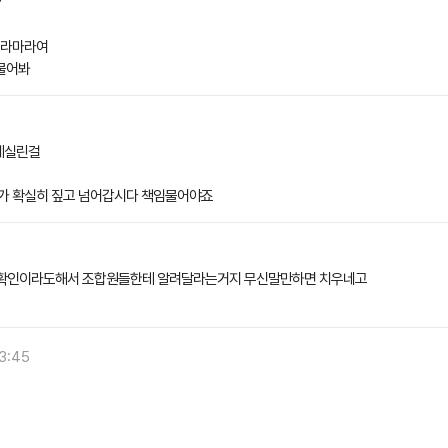
?
오라마라여
물어봐
에실린걸
는가 확실히 짚고 넘어갑시다 책임물어야죠
계확인이라도해서 조합원들한테 알려달라는거지 무신말만하면 치우네고
13:45