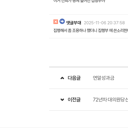
이거 신뢰가 땅에 떨어진 집행부야
댓글부대
2025-11-06 20:37:58
집행해서 좀 조용하나 했더니 집행부 에 쓴소리한
다음글
연말성과금
이전글
72년차 대의원당