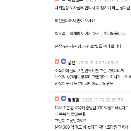
나집행부
2025-11-02 17:57:33
나위원장 노사실무 협의시 꼭 챙겨야 하는 성과금
최선을다해서 받아 오세요...
필요없는 화계법 이야기 해서는 아니되옵니다.
현장 노동자는 성과금100% 를 생각 합니다.
풍년
2025-11-02 22:06:21
소식지에 실리고 찬반투표를 그걸로했대니까
대의원 상견례때 못준다고했다던데 회사가 그거
진실이 뭔지 모른다고만하고 대의원도
염병할
2025-11-02 22:29:56
13대 조합원 교육때 충당금300 억정도빼놨다고
내 똑똑히 들었는데..
그말이 그짓말이여?
분명 300 억 정도 빼 놨다고 지난 조합원 교육때