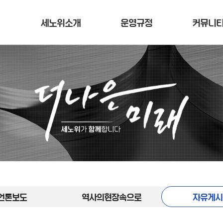
세노위소개
운영규정
커뮤니
언론보도
역사의현장속으로
자유게시