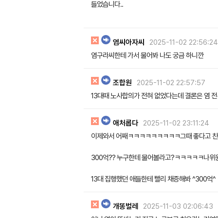
들었습니다..
염씨아자씨
2025-11-02 22:56:24
염구라씨한테 가서 물어봐 나도 궁금 하니깐
조합원
2025-11-02 22:57:57
13대때 노사합의가 전혀 없었다는데 결론은 염 
애처롭다
2025-11-02 23:11:24
이제와서 어째ㅋㅋㅋㅋㅋㅋㅋㅋㅋ그때 좋다고 찬
300억?? 누구한테 물어볼라고?ㅋㅋㅋㅋㅋ나위원
13대 집행했던 애들한테 빨리 채증해봐 ^300억^
개똥벌레
2025-11-03 02:06:43