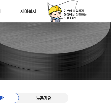
티
세아복지
판
노동가요