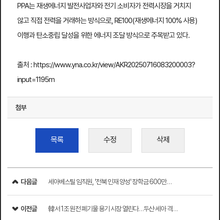
PPA는 재생에너지 발전사업자와 전기 소비자가 전력시장을 거치지
않고 직접 전력을 거래하는 방식으로, RE100(재생에너지 100% 사용)
이행과 탄소중립 달성을 위한 에너지 조달 방식으로 주목받고 있다.​
출처 : https://
www.yna.co.kr/view/AKR20250716083200003?
input=1195m
첨부
목록
수정
삭제
다음글
세아베스틸 임직원, '전북 인재 양성' 장학금 600만…
이전글
韓서 1조 원전 폐기물 용기 시장 열린다…두산·세아 격…