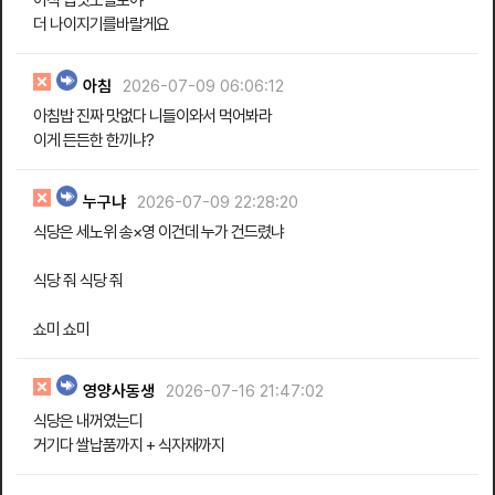
더 나이지기를바랄게요
아침
2026-07-09 06:06:12
아침밥 진짜 맛없다 니들이와서 먹어봐라
이게 든든한 한끼냐?
누구냐
2026-07-09 22:28:20
식당은 세노위 송×영 이건데 누가 건드렸냐
식당 줘 식당 줘
쇼미 쇼미
영양사동생
2026-07-16 21:47:02
식당은 내꺼였는디
거기다 쌀납품까지 + 식자재까지