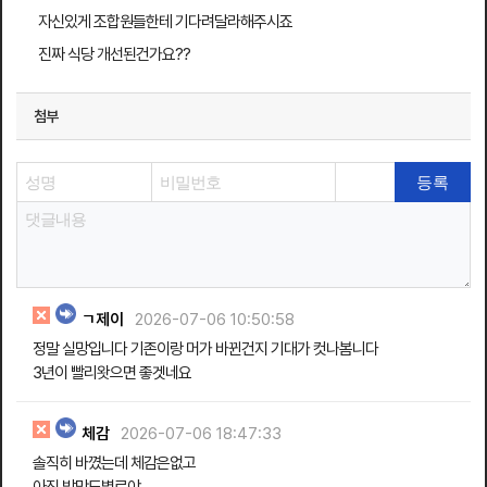
자신있게 조합원들한테 기다려달라해주시죠
진짜 식당 개선된건가요??
첨부
ㄱ제이
2026-07-06 10:50:58
정말 실망입니다 기존이랑 머가 바뀐건지 기대가 컷나봄니다
3년이 빨리왓으면 좋겟네요
체감
2026-07-06 18:47:33
솔직히 바꼈는데 체감은없고
아직 밥맛도별로야