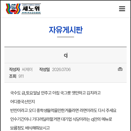
자유게시판
cj
작성자
씨제이
작성일
2026.07.06
조회
911
국수도 금,토요일날 안주고 아침 국그릇 엿만하고 김치라고
어디중국산인지
반찬이라고 오디 중학생들먹을만한거줄라면 라면이라도 다시 주세요
인수기간이니 기다려달라할거면 대기업 식당이라는 cj만의 메뉴로
보름정도 배식해줘보시고