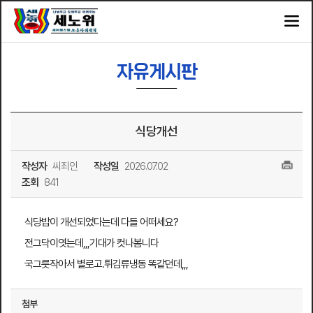
자유게시판
식당개선
작성자
씨죄인
작성일
2026.07.02
조회
841
식당밥이 개선되었다는데 다들 어떠세요?
전그닥이엿는데,,,기대가 컷나봄니다
국그릇작아서 별로고.튀김류냉동 똑같던데,,,
첨부