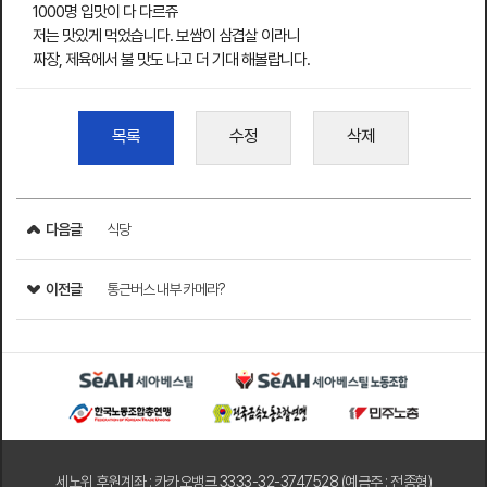
1000명 입맛이 다 다르쥬
저는 맛있게 먹었습니다. 보쌈이 삼겹살 이라니
짜장, 제육에서 불 맛도 나고 더 기대 해볼랍니다.
목록
수정
삭제
다음글
식당
이전글
통근버스 내부 카메라?
세노위 후원계좌 : 카카오뱅크 3333-32-3747528 (예금주 : 전종형)