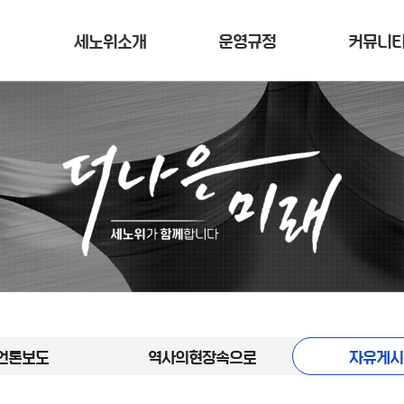
세노위소개
운영규정
커뮤니
언론보도
역사의현장속으로
자유게시