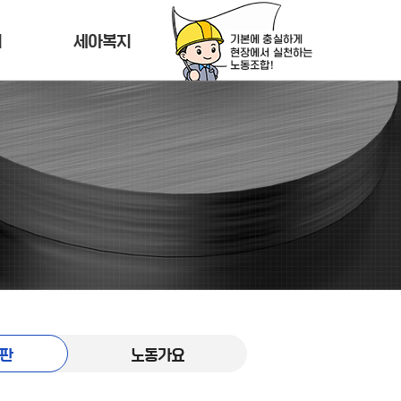
티
세아복지
판
노동가요