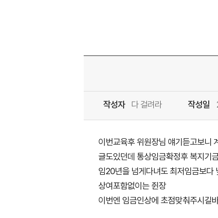
작성자
다 걸려라
작성일
이번교육후 위원장님 얘기듣고보니 
글도있던데 통상임금확정후 복지기
임20년을 넘게다녀도 최저임금보다
상여포함없이는 쥔장
이번엔 임금인상에 초점맞춰주시길