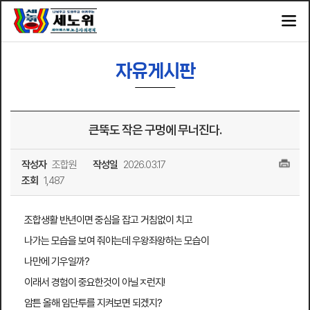
자유게시판
큰뚝도 작은 구멍에 무너진다.
작성자
조합원
작성일
2026.03.17
조회
1,487
조합생활 반년이면 중심을 잡고 거침없이 치고
나가는 모습을 보여 줘야는데 우왕좌왕하는 모습이
나만에 기우일까?
이래서 경험이 중요한것이 아닐ㅈ런지!
암튼 올해 임단투를 지켜보면 되겠지?