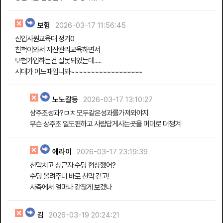
보험
2026-03-17 11:56:45
신입사원교육때 정기0
친척이와서 자산관리교육하면서
보험가입하는건 잘못되었는데.....
시대가 어느때입니꽈~~~~~~~~~~~~~~~~~~
노노갈등
2026-03-17 13:10:27
상주조성과?ㅁㅊ 모두같은성과를가져와야지
무슨 상주조 일도편하고 사람답게사는곳을 머더로 더챙겨
에라이
2026-03-17 23:19:39
천막치고 상근자 수당 협상했어?
수당 올려주니 바로 천막 걷고!
사측에서 얼마나 같찮게 보겠나
김
2026-03-19 20:24:21