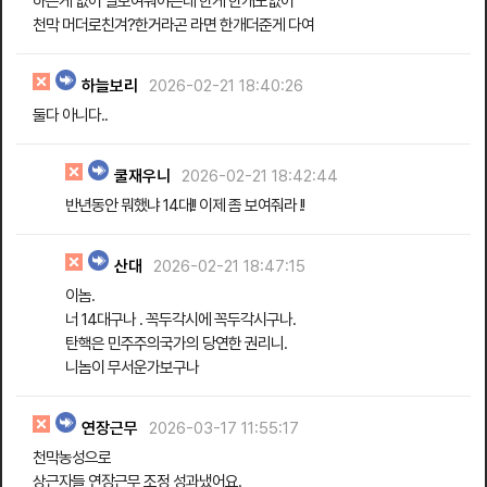
하는게 없어 멀보여줘야는데 한게 한개도없어
천막 머더로친겨?한거라곤 라면 한개더준게 다여
하늘보리
2026-02-21 18:40:26
둘다 아니다..
쿨재우니
2026-02-21 18:42:44
반년동안 뭐했냐 14대!! 이제 좀 보여줘라 !!
산대
2026-02-21 18:47:15
이놈.
너 14대구나 . 꼭두각시에 꼭두각시구나.
탄핵은 민주주의국가의 당연한 권리니.
니놈이 무서운가보구나
연장근무
2026-03-17 11:55:17
천막농성으로
상근자들 연장근무 조정 성과냈어요.