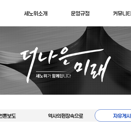
세노위소개
운영규정
커뮤니
언론보도
역사의현장속으로
자유게시