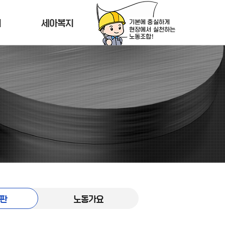
티
세아복지
판
노동가요