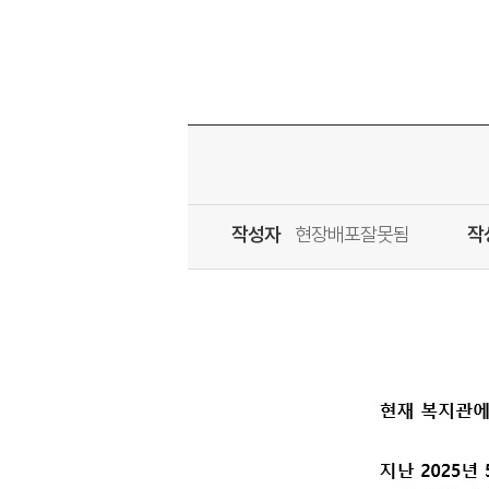
작성자
현장배포잘못됨
작