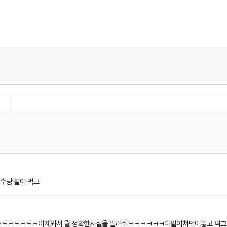
존수당 팔아 먹고
9
 ㅋㅋㅋㅋㅋㅋㅋ이제와서 뭘 정확한사실을 알려줘ㅋㅋㅋㅋㅋㅋ다팔아쳐먹어놓고 찌