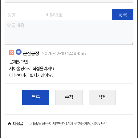
군산공장
2025-12-19 14:49:55
문제있으면
세아홀딩스로 직접올리세요.
다 짬짜미라 쉽지가않아요.
목록
수정
삭제
다음글
기장/팀장은 이제부턴 임기제로 하는게 맞지않겠셔?