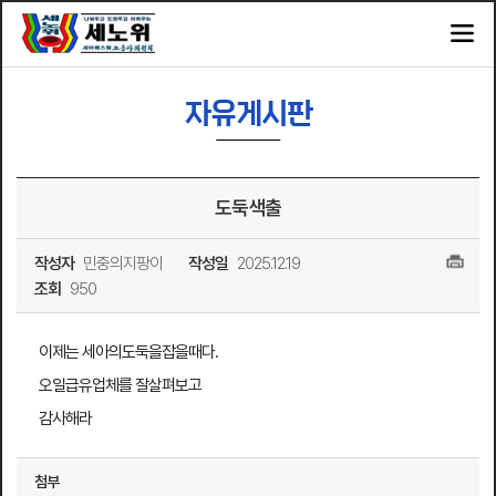
자유게시판
도둑색출
작성자
민중의지팡이
작성일
2025.12.19
조회
950
이제는 세아의도둑을잡을때다.
오일급유업체를 잘살펴보고
감사해라
첨부