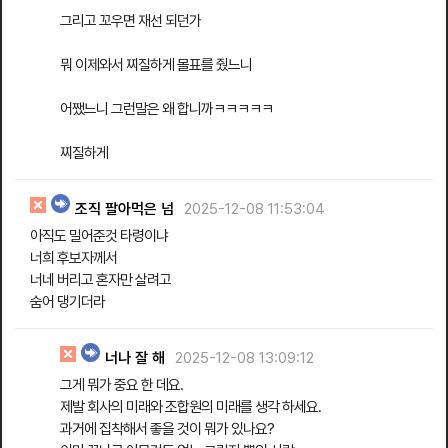
그리고 꼬우면 재선 되던가
뭐 이제와서 찌질하게 몰표를 줬느니
어쨌느니 그런말은 왜 합니까ㅋㅋㅋㅋㅋ
찌질하게
조직 팔아먹은 넘
2025-12-08 11:53:04
아직도 밀어준것 타령이냐
너희 후보자께서
너네 버리고 혼자만 살려고
숨어 댕기더라
너나 잘 해
2025-12-08 13:09:12
그게 뭐가 중요 한 데요.
제발 회사의 미래와 조합원의 미래를 생각 하세요.
과거에 집착해서 좋을 것이 뭐가 있나요?