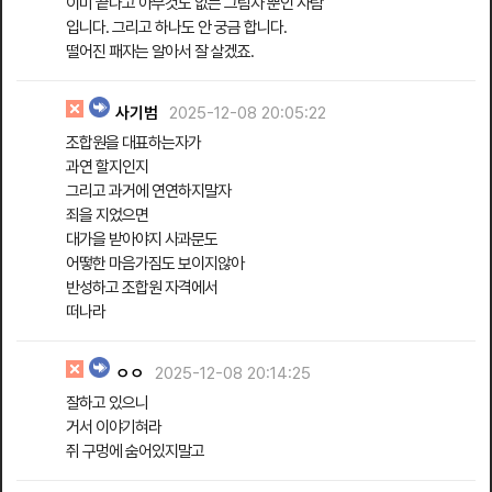
이미 끝나고 아무것도 없는 그림자 뿐인 사람
입니다. 그리고 하나도 안 궁금 합니다.
떨어진 패자는 알아서 잘 살겠죠.
사기범
2025-12-08 20:05:22
조합원을 대표하는자가
과연 할지인지
그리고 과거에 연연하지말자
죄을 지었으면
대가을 받아야지 사과문도
어떻한 마음가짐도 보이지않아
반성하고 조합원 자격에서
떠나라
ㅇㅇ
2025-12-08 20:14:25
잘하고 있으니
거서 이야기혀라
쥐 구멍에 숨어있지말고