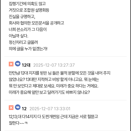
집행기간에 의혹도 많고
거짓으로 조합원 설명회등
진실을 규명하고,
회사와 협의한 모든문서을 공개하고
너희 쓴소리가 그 다음이
아닐까 싶다.
정신차리고 글올려
의에 글을 누가 밑겠는가!
12대
2025-12-07 13:27:37
만만님! 12대 지지를 받은 님 들은 물적 분할에 모든 것을 내어 주지
않았나요? 13대만 지적하고 비방 할게 아니고요. 뭐 눈에는
뭐 만 보인다고 제대로 보세요. 미래가 중요 하다는 거에요.
미래가 중요해 앞만 보고 달려가기도 바쁘지 않나요?
12
2025-12-07 13:33:01
12,13,대 다14지지 다 도찐개찐임 근데 지금은 서로 헐뜯고
잘한다~~ㅋ