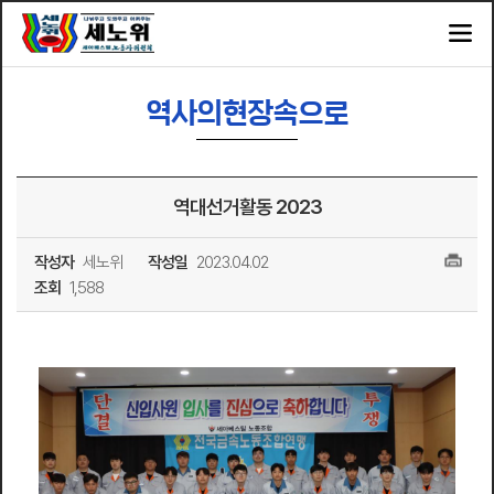
역사의현장속으로
역대선거활동 2023
작성자
세노위
작성일
2023.04.02
조회
1,588