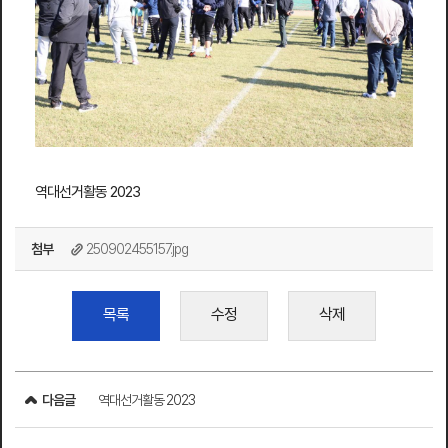
역대선거활동 2023
첨부
250902455157.jpg
목록
수정
삭제
다음글
역대선거활동 2023