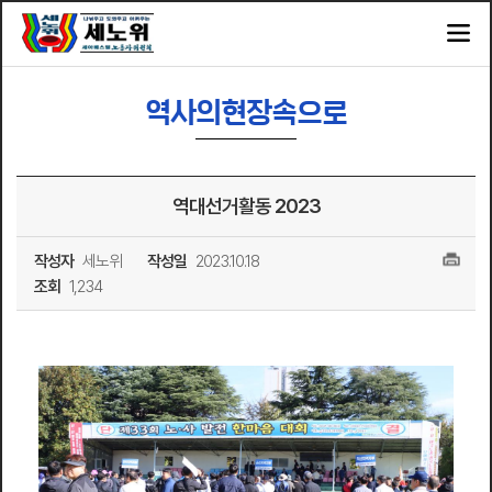
역사의현장속으로
역대선거활동 2023
작성자
세노위
작성일
2023.10.18
조회
1,234