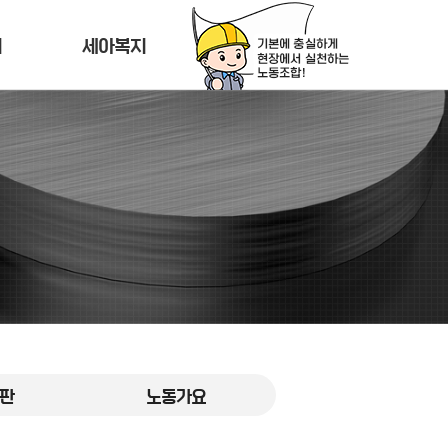
티
세아복지
판
노동가요