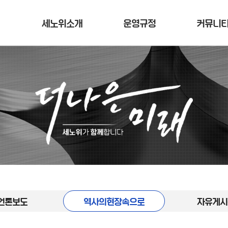
세노위소개
운영규정
커뮤니
언론보도
역사의현장속으로
자유게시