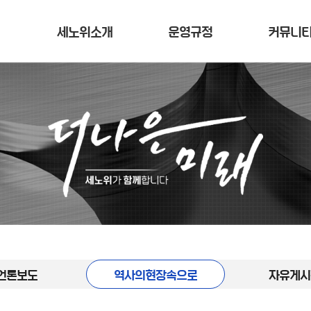
세노위소개
운영규정
커뮤니
언론보도
역사의현장속으로
자유게시