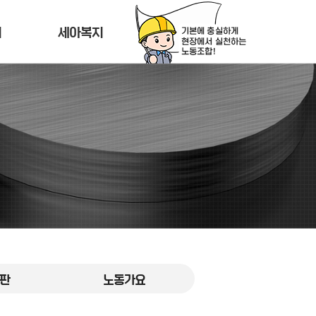
티
세아복지
판
노동가요