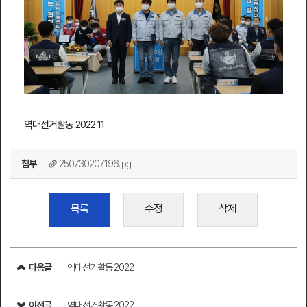
역대선거활동 2022 11
첨부
250730207196.jpg
목록
수정
삭제
다음글
역대선거활동 2022
이전글
역대선거활동 2022