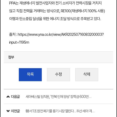
PPA는 재생에너지 발전사업자와 전기 소비자가 전력시장을 거치지
않고 직접 전력을 거래하는 방식으로, RE100(재생에너지 100% 사용)
이행과 탄소중립 달성을 위한 에너지 조달 방식으로 주목받고 있다.​
출처 : https://
www.yna.co.kr/view/AKR20250716083200003?
input=1195m
첨부
목록
수정
삭제
다음글
세아베스틸 임직원, '전북 인재 양성' 장학금 600만…
이전글
韓서 1조 원전 폐기물 용기 시장 열린다…두산·세아 격…